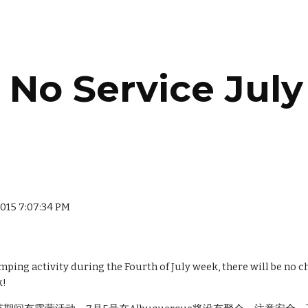
ip to main content
Skip to navigat
No Service July
 2015 7:07:34 PM
ping activity during the Fourth of July week, there will be no ch
! 