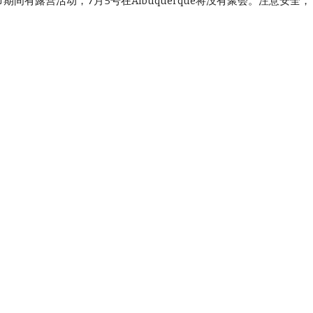
期间有露营活动，7月5号在Albuquerque将没有聚会。注意安全