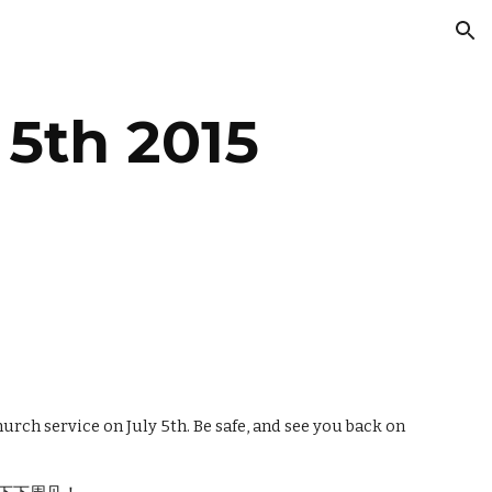
ion
 5th 2015
urch service on July 5th. Be safe, and see you back on 