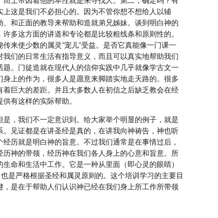
。而上帝因着他的本性就是来寻找人。第二，确定吗？有
实上这是我们不必担心的。因为不管你想不想给人以辅
动、和正面的教导来帮助和造就弟兄姊妹。谈到明白神的
，许多这方面的讲道和专论都是比较粗线条和原则性的。
传来使少数的属灵“宠儿”受益。是否它真能像一门课一
对我们的日常生活有指导意义，而且可以真实地帮助我们
话题。门徒造就在现代人的信仰实践中几乎就像学古文一
们身上的作为，很多人是愿意来脚踏实地走天路的。很多
有着巨大的差距。并且大多数人在初信之后缺乏教会在经
提供有这样的实际帮助。
但是，我们不一定意识到。给大家举个明显的例子，就是
系。见证都是在讲圣经是真的，在讲我向神祷告，神也听
个经历就是明白神的旨意。不过我们通常是在事情过后，
经历神的带领，经历神在我们各人身上的心意和旨意。所
的生命和生活中工作。它是一种从里面（即心灵的眼睛）
，也是严格根据圣经和属灵原则的。这个培训学习的主要目
键，是在于帮助人们认识神已经在我们身上所工作所带领