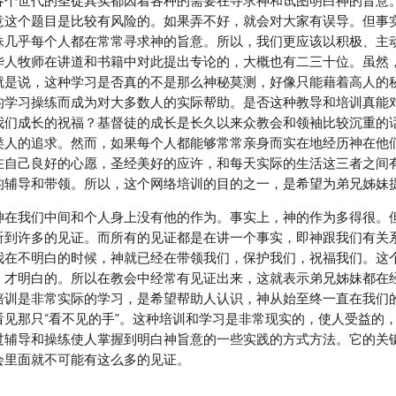
各个世代的圣徒其实都因着各种的需要在寻求神和试图明白神的旨意
意这个题目是比较有风险的。如果弄不好，就会对大家有误导。但事
妹几乎每个人都在常常寻求神的旨意。所以，我们更应该以积极、主
华人牧师在讲道和书籍中对此提出专论的，大概也有二三十位。虽然
就是说，这种学习是否真的不是那么神秘莫测，好像只能藉着高人的秘
的学习操练而成为对大多数人的实际帮助。是否这种教导和培训真能
我们成长的祝福？基督徒的成长是长久以来众教会和领袖比较沉重的
类人的追求。然而，如果每个人都能够常常亲身而实在地经历神在他
在自己良好的心愿，圣经美好的应许，和每天实际的生活这三者之间
的辅导和带领。所以，这个网络培训的目的之一，是希望为弟兄姊妹
神在我们中间和个人身上没有他的作为。事实上，神的作为多得很。
听到许多的见证。而所有的见证都是在讲一个事实，即神跟我们有关
我在不明白的时候，神就已经在带领我们，保护我们，祝福我们。这
，才明白的。所以在教会中经常有见证出来，这就表示弟兄姊妹都在
培训是非常实际的学习，是希望帮助人认识，神从始至终一直在我们
看见那只“看不见的手”。这种培训和学习是非常现实的，使人受益的
过辅导和操练使人掌握到明白神旨意的一些实践的方式方法。它的关
会里面就不可能有这么多的见证。