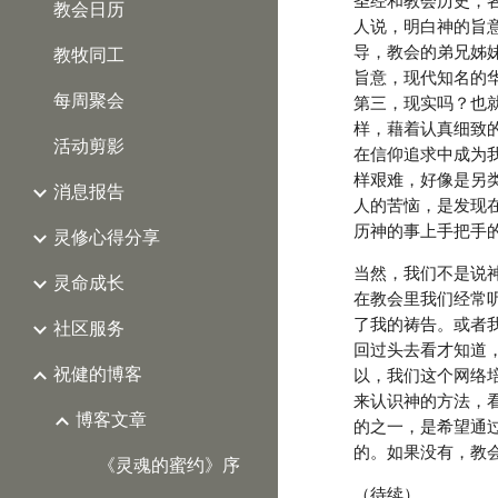
圣经和教会历史，
教会日历
人说，明白神的旨
导，教会的弟兄姊
教牧同工
旨意，现代知名的
每周聚会
第三，现实吗？也
样，藉着认真细致
活动剪影
在信仰追求中成为
样艰难，好像是另
消息报告
人的苦恼，是发现
历神的事上手把手
灵修心得分享
当然，我们不是说
灵命成长
在教会里我们经常
了我的祷告。或者
社区服务
回过头去看才知道
祝健的博客
以，我们这个网络
来认识神的方法，
博客文章
的之一，是希望通
的。如果没有，教
《灵魂的蜜约》序
（待续）