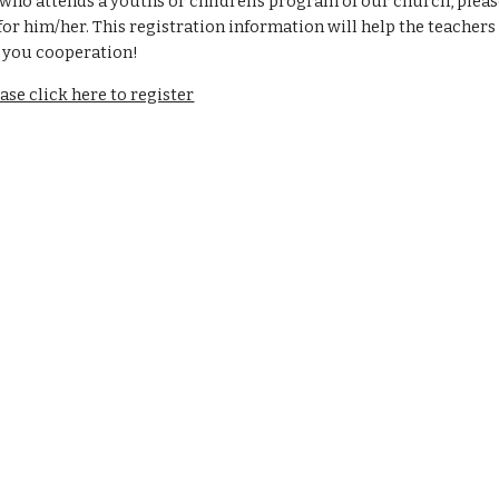
 who attends a youths or children’s program of our church, please 
for him/her. This registration information will help the teacher
 you cooperation! 
click here to register