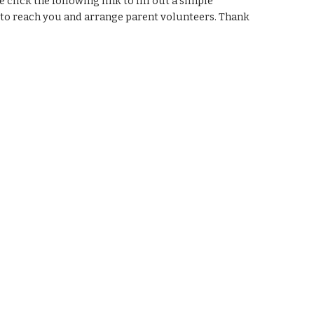
click the following link to fill out a simple 
s to reach you and arrange parent volunteers. Thank 