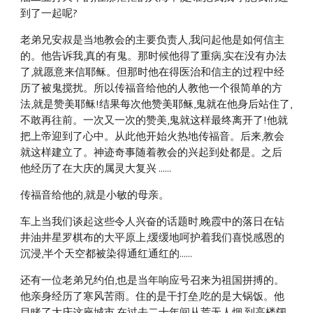
到了一起呢?
老弟兄安叔是当地教会的主要负责人,我问起他是如何信主
的。他告诉我,真的有鬼。那时候他得了重病,实在没有办法
了,就愿意来信耶稣。但那时他在得医治和信主的过程中经
历了被鬼搅扰。所以传福音给他的人教他一个很简单的方
法,就是赞美耶稣!结果每次他赞美耶稣,鬼就在他身后站住了,
不敢再往前。一次又一次的赞美,鬼就这样最终离开了!他就
把上帝迎到了心中。从此他开始火热地传福音。后来,教会
就这样建立了。神迹奇事随着教会的兴起到处都是。之后
他经历了在大庆的属灵大复兴 ......
传福音给他的,就是小敏的母亲。
车上当我们谈起这些令人兴奋的话题时,晚霞中的落日在钻
井油井星罗棋布的大平原上,缓缓地呵护着我们喜悦感恩的
沉浸,半个天空都被染得通红通红的......
还有一位老弟兄约伯,也是当年响应号召来为祖国拼搏的。
他亲身经历了寒风苦雨。住的是干打垒,吃的是大锅饭。他
目睹了大庆这座城市,在过去二十年间从荒无人烟,到高楼阔