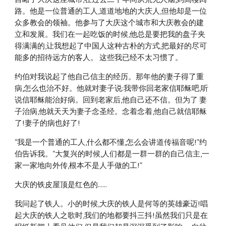
路。他是一位普通的工人,道道地地的大庆人,但他却是一位
众多教会的领袖。他参与了大庆这个城市和大庆教会的建
立和发展。我们在一起吃饭的时候,他总是要把我的盘子夹
得满满的,让我想起了中国人这种古朴的方式,把最好的尽可
能多的招待远方的客人。 这些我已经不太习惯了。
约伯对我说起了他自己信主的经历。那年他的妻子得了重
病,怎么也治不好。他就对妻子说:我带你回老家信耶稣吧,听
说信耶稣能治好病。回到老家后,他自己还不信。但为了 妻
子治病,他就天天为妻子念圣经。念着念着,他自己就信耶稣
了!妻子的病也好了!
“我是一个普通的工人,什么都不懂,怎么会讲道传福音呢!”约
伯告诉我。“大复兴的时候,人们都是一群一群的自己信主,一
家一家地向外传,根本不是人手做的工!”
大庆的铁皮屋顶是红色的......
我问起了铁人。小的时候,大庆的铁人是何等的英雄豪迈!唱
起大庆的铁人之歌时,我们的地都要抖三抖!虽然我们只是在