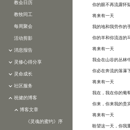
教会日历
你的眼不再流露怀
教牧同工
将来有一天
每周聚会
我的地和我劳作的
你的羊和你流连的
活动剪影
将来有一天
消息报告
我会在山谷的丛林
灵修心得分享
你必在奔流的落瀑
灵命成长
将来有一天
社区服务
我在，我在你的葡
祝健的博客
你来，你来我的贵
博客文章
将来有一天
《灵魂的蜜约》序
盼望这一天，你我