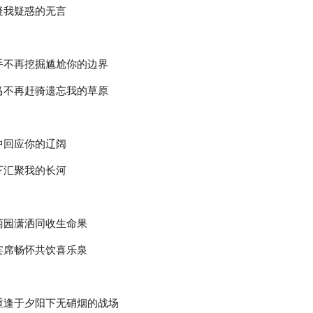
疑我疑惑的无言
手不再挖掘尴尬你的边界
马不再赶骑遗忘我的草原
中回应你的辽阔
下汇聚我的长河
萄园潇洒同收生命果
宾席畅怀共饮喜乐泉
重逢于夕阳下无硝烟的战场