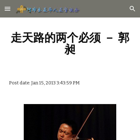
Skip to main content
Skip to navigation
走天路的两个必须 － 郭
昶
Post date: Jan 15, 2013 3:43:59 PM