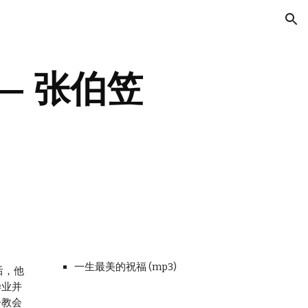
ion
— 张伯笠
一生最美的祝福 (mp3)
后，他
毕业并
督教会