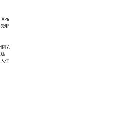
社区布
接受耶
州阿布
他逃
的人生