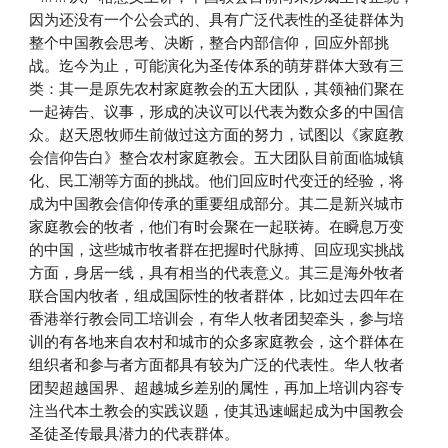
因为还没有一个公会式的、具有广泛代表性的圣徒群体为
整个中国教会思考、决断，整合内部信仰，回应外部挑
战。迄今为止，可能演化为圣传体系的萌芽群体大致有三
类：其一是原先农村家庭教会的五大团队，其领袖们聚在
一起祷告、议事，形成的决议可以代表为数众多的中国信
众。赵天恩牧师生前做过这方面的努力，试图以《家庭教
会信仰告白》整合农村家庭教会。五大团队目前面临城镇
化、民工潮等方面的挑战。他们回应时代变迁的经验，将
成为中国教会信仰传承的重要组成部分。其二是新兴城市
家庭教会的牧者，他们有时会聚在一起联祷。在瞬息万变
的中国，这些城市牧者群在把握时代脉搏、回应现实挑战
方面，身居一线，具有相当的代表意义。其三是海外牧者
联合国内牧者，组成国际性的牧者群体，比如过去四年在
香港举行教会同工培训会，有华人牧者团契牵头，参与培
训的有各地来自农村和城市的众多家庭教会，这个群体在
组织者和参与者方面都具有较为广泛的代表性。华人牧者
团契超越国界、超越城乡差别的属性，再加上培训内容专
注当代本土教会的实践议题，使其迅速崛起成为中国教会
圣徒圣传最具潜力的代表群体。