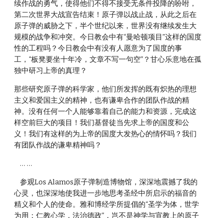
续作战的勇气，使得他们不得不接受无条件投降的吩咐，
第二次世界大战宣告结束！原子弹以战止战，从此之后在
原子弹的威胁之下，半个世纪以来，世界没有继续发生大
规模的战争和冲突。今日教会中有“曼哈顿项目”这样的国度
性的工程吗？今日教会中有没有人愿意为了国度的事
工，“板凳要坐十年冷，文章不写一句空”？甘心乐意地在孤
独中研习上帝的真理？
那些研究原子弹的科学家，他们所发挥的既有炽热的理想
主义和爱国主义的精神，也有谦卑合作的团队作战的精
神。没有任何一个人能够靠着自己的能力和资源，完成这
样空前巨大的项目！我们基督徒当先求上帝的国度和公
义！我们有这样的为上帝的国度大发热心的情怀吗？我们
有团队作战的谦卑精神吗？
    … … 
    参观Los Alamos原子弹制造博物馆，深深地震撼了我的
心灵，也深深地使我进一步地思考圣经中所启示的福音的
精义和个人的使命。雅和博经学所提倡的“圣学为体，世学
为用；仁教心学，法治德政”，岂不是神学与宣教上的原子