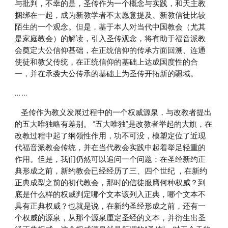
与批判，不幸的是，圣传作为一个概念与实践，和天主教
捆绑在一起，成为新教学者不太愿意提及、新教信徒比较
陌生的一个观念。但是，基于本人对当代中国教会（尤其
是家庭教会）的解读，引入圣传观念，将有助于福音派教
会奠定大公信仰基础，在正统信仰的传承方面回溯、连通
使徒和教父传统，在正统信仰的基础上达成国度性的合
一，并在承袭大公传承的基础上为圣传开拓新的疆域。
… …
    圣传作为教义发展过程中的一个权威源泉，与改教者提出
的五大唯独略有差别。 “五大唯独”是改教者举起的大旗，在
改教过程中起了纲领性作用，功不可没，模塑定位了近现
代福音派教会传统，并在当代教会实践中起着举足轻重的
作用。但是，我们仍然可以追问一个问题：在圣经新约正
典形成之前，新约教会已经经历了三、四个世纪 ，在新约
正典成型之前的初代教会，那时的信徒服膺何种权威？到
底是什么样的权威判定哪个文本该列入正典，哪个文本不
具有正典权威？也就是说，在新约圣经形成之前，还有一
个权威的源泉，从那个源泉厘定圣经的文本，并衍生出圣