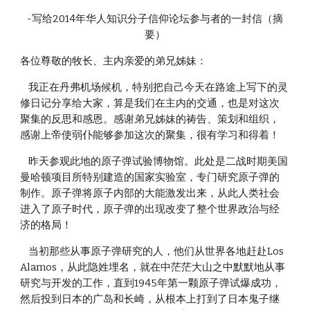
-写给2014年华人知识分子信仰论坛参与者的一封信（摘
要）
各位尊敬的牧长、主内亲爱的弟兄姊妹：
    我正在丹弗机场候机，特别把自己今天在路途上写下的灵
修日记分享给大家，算是我们在主内的交通，也是对这次
聚集的反思和感恩。感谢弟兄姊妹的祷告、策划和组织，
感谢上帝使弱仆能够参加这次的聚集，很有学习和得着！
    昨天参观此地的原子弹试验博物馆。此处是二战时期美国
曼哈顿项目所特别建造的国家实验室，专门研究原子弹的
制作。原子弹将原子内部的大能激发出来，从此人类社会
进入了原子时代，原子弹的出现改变了整个世界政治与经
济的格局！
    当初那些从事原子弹研究的人，他们从世界各地赶赴Los 
Alamos，从此隐姓埋名，就在中茫茫大山之中默默地从事
研究与开发的工作，直到1945年第一颗原子弹试爆成功，
然后投到日本的广岛和长崎，从根本上打到了日本鬼子继