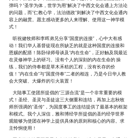
弹吗？“圣学为体，世学为用”解决了中西文化会通上方法论
的问题，而“仁教心学，法治德政”则解决了中西文化会通内
容上的融贯。愿主感动更多的人来理解、使用这一神学模
式！
    听祝健牧师和李晖弟兄分享“国度的连接”，心中大有感
动！我们华人基督徒现在所缺乏的就是这种国度的连接和
恩赐的配搭！陈卧绿师母谈及“内在生命”，正好触及我最近
在灵修神学上的研习。没有个人的深刻的内在生命的 操
练，我们的侍奉都是草木禾秸的工程，没有长存的价
值！“内在生命”与“国度侍奉”二者的相连，乃是今日华人教
会大突破、大爆炸的引火装置！
    大陆事工使团所提倡的“三源合流”是一个非常重要的模
式！圣经、圣灵与圣徒这三大侧重和连结，再加上志秋牧
师所强调的“圣传”，为国度事工的连结提供了最基本的框架
和模式。我个人深信，雅和博经学所提倡的圣约经学世界
观能够为使团在神学上提供具体的原则和核心的内容。求
主怜悯使用！