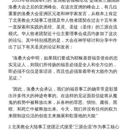
    2013年在韩国举行的“亚洲教会领袖论坛”是继第三届国际
洛桑大会之后的亚洲峰会。在这次亚洲的峰会上，有几位
重要的洛桑大会亚洲区元老和神学家发言，从根本上肯定
了北美教会大陆事工使团及华人牧者团契在过去十五年来
一直探索和实践的圣经、圣灵、圣徒（圣传）的三源合流
模式。华人牧者团契近十位主要理事会成员均参加了这次
的论坛。其中特别感恩的是，大会在神学研讨和分享中作
出了以下有关圣灵的论证和发表：
    “洛桑大会申明，如果我们要成为耶稣基督福音使命的忠
实见证人，则我们所传扬的福音必须是全人和全方位的，
即必须不仅仅是靠话语，而且也必须靠着带有大能作为的
见证…”
    “因此，洛桑大会承认，我们的福音事工的确常常是彰显
出许多伟大的神迹奇事的。在这样的见证面前信徒将从魔
鬼的权势中被释放出来，从各种的罪恶、惧怕、庸俗、黑
暗、和死亡中被释放出来。今天，我们并没有任何的权力
来限制这位活的创造主来施展和彰显祂的大能 ”
2 北美教会大陆事工使团正式接受“三源合流”作为事工核心