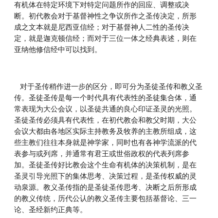
有机体在特定环境下对特定问题所作的回应、调整或决
断。初代教会对于基督神性之争议所作之圣传决定，所形
成之文本就是尼西亚信经；对于基督神人二性的圣传决
定，就是迦克顿信经；而对于三位一体之经典表述，则在
亚纳他修信经中可以找到。
    对于圣传稍作进一步的区分，即可分为圣徒圣传和教义圣
传。圣徒圣传是每一个时代具有代表性的圣徒集合体，通
常表现为大公会议，以圣徒共通的良心印证圣灵的光照。
圣徒圣传必须具有代表性，在初代教会和教父时期，大公
会议大都由各地区实际主持教务及牧养的主教所组成，这
些主教们往往本身就是神学家，同时也有各神学流派的代
表参与或列席，并通常有君王或世俗政权的代表列席参
加。圣徒圣传好比教会这个生命有机体的决策机制，是在
圣灵引导光照下的集体思考、决策过程，是圣传权威的灵
动泉源。教义圣传指的是圣徒圣传思考、决断之后所形成
的教义传统，历代公认的教义圣传主要包括基督论、三一
论、圣经新约正典等。