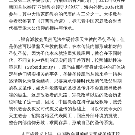
二及第三次洛桑会议。洛桑组织者为此专门于2013年6月在
韩国首尔举行“亚洲教会领导力论坛”，海内外近300名代表
参与，其中大陆家庭教会的代表约占三分之一。大多数与
会者都签署了《开普敦承诺》，标志着中国家庭教会对当
代福音派大公信仰的接纳与传承。
    … … 福音派教会虽然无法生硬传承天主教的圣徒圣传，但
是仍然可以借鉴天主教的模式，在本传统内部形成相对的
圣徒圣传。因为圣传本来就注重实践应用，教会在不同时
代、不同文化中遇到的现实问题千差万别，按照辅助性决
策原则（Subsidiarity），应当由那些置身处境中的群体决
定与他们切实相关的事务，圣徒圣传应当从原来单一结构
逐渐演化为复合结构。只要秉承使徒时代及初代教父时期
的教义圣传，如火种般四散的圣徒圣传并不会直接导致异
端的滋生。这是改教者的思路，宗教改革以后的教会历史
也印证了这一点。因此，中国教会在持守圣经教导，接受
初代教会及教父时代教义圣传的基础上，可以仿效今天的
天主教会，招聚各地区代表同工，回应外部环境的挑战、
整合内部信仰分歧，求同存异，形成自己的圣传系统。
    … … 从严格意义上讲，中国教会目前尚未形成圣传正统，