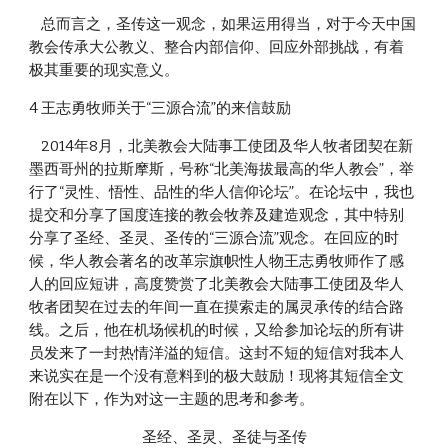
    总而言之，圣传这一观念，如果运用得当，对于今天中国
教会传承大公教义、整合内部信仰、回应外部挑战，有着
极其重要的现实意义。
4 王志勇牧师关于“三源合流”的来信鼓励
    2014年8月，北美教会大陆事工使团及华人牧者团契在新
墨西哥州的拉斯摩斯，号称“北美海拔最高的华人教会”，举
行了“灵性、悟性、品性的华人信仰论坛”。在论坛中，我也
提交和分享了国度连接的教会牧养及建造观念，其中特别
分享了圣经、圣灵、圣传的“三源合流”观念。在回应的时
候，华人教会著名的改革宗旗帜性人物王志勇牧师作了感
人的回应短讲，高度赞赏了北美教会大陆事工使团及华人
牧者团契在过去的年间一直在摸索走的属灵承传的结合路
线。之后，他在机场候机的时候，又给参加论坛的所有讲
员发来了一封热情洋溢的短信。这封不短的短信对我本人
来说实在是一个没有意料到的极大鼓励！现将其短信全文
附在以下，作为对这一主题的思考和参考。
圣经、圣灵、圣徒与圣传