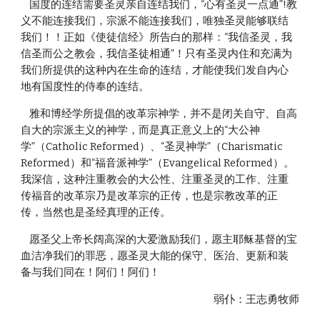
    国度的连结需要圣灵亲自连结我们，“心有圣灵一点通”!教
义不能连接我们，宗派不能连接我们，唯独圣灵能够联结
我们！！正如《使徒信经》所告白的那样：“我信圣灵，我
信圣而公之教会，我信圣徒相通”！只有圣灵内住和充满为
我们所提供的这种内在生命的连结，才能使我们发自内心
地有国度性的侍奉的连结。
    雅和博经学所提倡的改革宗神学，并不是闭关自守、自高
自大的宗派主义的神学，而是真正意义上的“大公神
学”（Catholic Reformed）、“圣灵神学”（Charismatic 
Reformed）和“福音派神学”（Evangelical Reformed）。
我深信，这种注重教会的大公性、注重圣灵的工作、注重
传福音的改革宗乃是改革宗的正传，也是宗教改革的正
传，当然也是圣经真理的正传。
    愿圣父上帝长阔高深的大爱激励我们，愿主耶稣基督的宝
血洁净我们的罪恶，愿圣灵大能的保守、医治、更新和装
备与我们同在！阿们！阿们！
弱仆：王志勇牧师