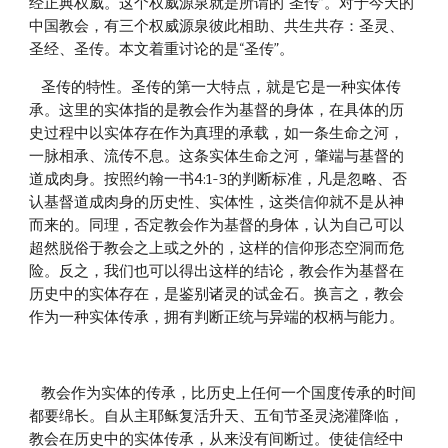
经正典权威。这个权威源泉就是所谓的“圣传”。对于今天的
中国教会，有三个权威源泉彼此相助、共生共存：圣灵、
圣经、圣传。本文着重讨论的是“圣传”。
    圣传的特性。圣传的第一大特点，就是它是一种实体传
承。这里的实体指的是教会作为基督的身体，在具体的历
史过程中以实体存在作为真理的承载，如一条生命之河，
一脉相承、流传不息。这条实体生命之河，肇端与基督的
道成肉身。按照约翰一书4:1-3的判断标准，凡是忽略、否
认基督道成肉身的历史性、实体性，这类信仰就不是从神
而来的。同理，否定教会作为基督的身体，认为自己可以
超然脱俗于教会之上或之外的，这样的信仰形态空洞而危
险。反之，我们也可以得出这样的结论，教会作为基督在
历史中的实体存在，是鉴别诸灵的试金石。换言之，教会
作为一种实体传承，拥有判断正统与异端的权柄与能力。 
    教会作为实体的传承，比历史上任何一个国度传承的时间
都要绵长。自从主耶稣复活升天、五旬节圣灵浇灌降临，
教会在历史中的实体传承，从来没有间断过。使徒信经中