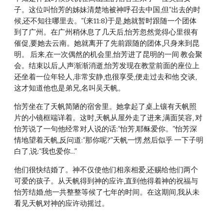
子。这位叫怡芳的姊妹清楚地被神呼召去中国,但“出去的时 
候,还不知往哪里去。”(来11:8)于是,她就暂时跟随一个团体
到了广州。在广州稍休息了几天后,怡芳忽然觉得心里很有 
催促,要她去云南。她就离开了先前跟随的团体,只身来到昆
明。 后来,在一次偶然的机会里,怡芳进了昆明的一间 教会聚
会。结束以后,人声渐渐消逝,怡芳发现在教堂前面的座位上
还坐着一位年轻人,非常安静,也很享受,便走过去和他 交谈,
这才知道他也是弟兄,名叫吴天帆。 
怡芳坐在了天帆简陋的宿舍里。她拿起了桌上镶有天帆照
片的小镜框端详着。这时,天帆从屋外走了进来,满面笑容, 对
怡芳说了一句他经常对人说的话:“怡芳,耶稣爱你。”怡芳深
情地望着天帆,反问道:“那你呢?”天帆一愣,然后似乎 一下子明
白了,说:“我也爱你...” 
他们很快结婚了。神不仅使他们相亲相爱,还赐给他们两个
可爱的孩子。从天帆得到神的应许,直到他得着神的祝福与 
怡芳结婚,他一共整整等候了七年的时间。在这期间,我从未
看见天帆对神的应许动摇过。 