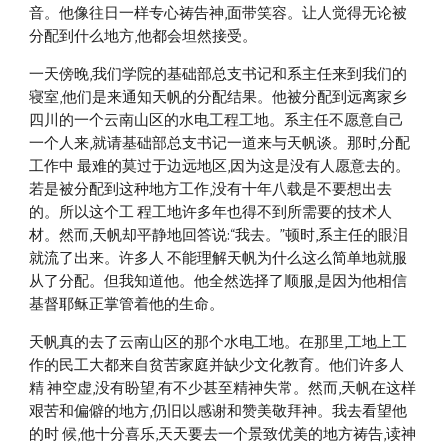
音。他像往日一样专心祷告神,面带笑容。让人觉得无论被
分配到什么地方,他都会坦然接受。 
一天傍晚,我们学院的基础部总支书记和系主任来到我们的
寝室,他们是来通知天帆的分配结果。他被分配到远离家乡 
四川的一个云南山区的水电工程工地。系主任不愿意自己
一个人来,就请基础部总支书记一道来与天帆谈。那时,分配
工作中 最难的莫过于边远地区,因为这是没有人愿意去的。
若是被分配到这种地方工作,没有十年八载是不要想出去
的。所以这个工 程工地许多年也得不到所需要的技术人
材。然而,天帆却平静地回答说:“我去。”顿时,系主任的眼泪
就流了出来。许多人 不能理解天帆为什么这么简单地就服
从了分配。但我知道他。他全然选择了顺服,是因为他相信
基督耶稣正掌管着他的生命。 
天帆真的去了云南山区的那个水电工地。在那里,工地上工
作的民工大都来自贫苦家庭并缺少文化教育。他们许多人
精 神空虚,没有盼望,有不少甚至精神失常。然而,天帆在这样
艰苦和偏僻的地方,仍旧以感谢和赞美敬拜神。我去看望他
的时 候,他十分喜乐,天天要去一个景致优美的地方祷告,读神