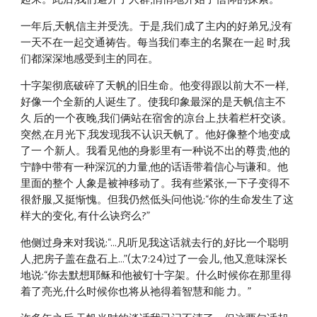
一年后,天帆信主并受洗。于是,我们成了主内的好弟兄,没有
一天不在一起交通祷告。每当我们奉主的名聚在一起 时,我
们都深深地感受到主的同在。 
十字架彻底破碎了天帆的旧生命。他变得跟以前大不一样,
好像一个全新的人诞生了。使我印象最深的是天帆信主不
久 后的一个夜晚,我们俩站在宿舍的凉台上,扶着栏杆交谈。
突然,在月光下,我发现我不认识天帆了。他好像整个地变成
了一 个新人。我看见他的身影里有一种说不出的尊贵,他的
宁静中带有一种深沉的力量,他的话语带着信心与谦和。他
里面的整个 人象是被神移动了。我有些紧张,一下子变得不
很舒服,又挺惭愧。但我仍然低头问他说:“你的生命发生了这
样大的变化, 有什么诀窍么?” 
他侧过身来对我说:“...凡听见我这话就去行的,好比一个聪明
人,把房子盖在盘石上...”(太7:24)过了一会儿, 他又意味深长
地说:“你去默想耶稣和他被钉十字架。什么时候你在那里得
着了亮光,什么时候你也将从祂得着智慧和能 力。” 