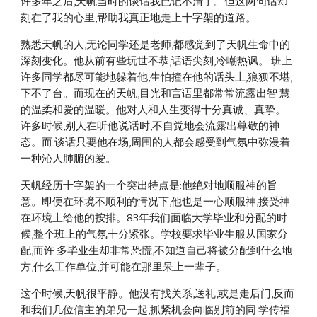
许多年之后,天帆当时的谈话我已记不清了。但这两句话却
刻在了我的心里,帮助我真正地走上十字架的道路。 
熟悉天帆的人,无论同学还是老师,都感觉到了天帆生命中的
深刻变化。他从前有些玩世不恭,话语尖刻,冷嘲热讽。 班上
许多同学都尽可能地躲着他,生怕撞在他的话头上,狼狈不堪,
下不了台。而现在的天帆,目光和言语里都常常流露出智 慧
的温柔和爱的温暖。他对人和人生变得十分真诚、真挚。
许多时候,别人在听他说话时,不自觉地会流露出尊敬的神
态。而 谈话只要他在场,周围的人都会感受到气氛中弥漫着
一种沁人肺腑的爱。 
天帆经历十字架的一个突出特点是:他绝对地顺服神的旨
意。即便在环境不顺利的情况下,他也是一心顺服神,接受神 
在环境上给他的按排。83年我们面临大学毕业和分配的时
候,整个班上的气氛十分紧张。学校要求毕业生服从国家分
配,而许 多毕业生却非常恐慌,不知道自己将被分配到什么地
方,什么工作单位,并可能在那里呆上一辈子。 
这个时候,天帆很平静。他没有找关系,送礼,或是走后门,反而
和我们几位信主的弟兄一起,抓紧机会向临别前的同 学传福