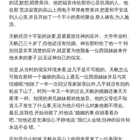
的话,默想,唱赞美诗。他把福音传给那些心灵饥渴的人。他
在那 荒凉寂寞的高山上用电子琴弹奏赞美诗,把爱和平安送
到人心里,并且开始了一个不小的查经聚会,替人祷告,为人施
洗... 
天帆经历十字架的诀要,是紧紧抓住神的应许。大学毕业时,
天帆已三十岁了,但他还没有结婚。神在那时给了他一个 特
别但是非常清楚的应许,就是要为他预备一位西国姊妹来作
他未来的妻子,以见证神自己的信实。 
但是,从当时的现实环境来看,这几乎是不可能的。天帆怎么
可能在那样一个偏僻的高山上遇见一位西国姊妹并且与其 
结婚呢?他除了一年一次回父母家探亲以外,几乎就没有别的
机会下山了。时间一年又一年的过去,天帆的婚姻还像天方
夜谭 一样。知情的弟兄姊妹都劝他放弃。他的父母也不知
道儿子发生了什么事,无论为他介绍什么对象他都不理会。
最后,连我也 开始动摇了,对他说:“婚姻的事,你就看着办
吧...”但他还是充满信心,平静地说:“我们人会错,但神的应许却
永远不会 错。”
不知是什么时候,天帆在高山上的宿舍里来了一位美国女