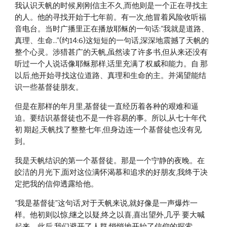
我认识天帆的时候,刚刚信主不久,而他则是一个正在寻找主
的人。他的寻找开始于七年前。有一次,他冒着风险收听福
音电台。当时广播里正在播放耶稣的一句话:“我就是道路、
真理、生命...”(约14:6)这短短的一句话,深深地震撼了天帆的
整个心灵。涉猎甚广的天帆,虽然读了许多书,但从来还没有
听过一个人说话像耶稣那样,话里充满了权威和能力。自 那
以后,他开始寻找这位道路、真理和生命的主。并渴望能结
识一些基督徒朋友。 
但是在那样的年月里,基督徒一直经历着各种的艰难和逼
迫。要结识基督徒也不是一件容易的事。所以,从七十年代
初 期起,天帆找了整整七年,但身边连一个基督徒也没有见
到。 
我是天帆结识的第一个基督徒。那是一个宁静的夜晚。在
皎洁的月光下,面对这位满怀渴慕和追求的好朋友,我终于决 
定把我的信仰透露给他。 
“我是基督徒”这句话,对于天帆来说,就好像是一声爆炸一
样。他初则以惊,继之以疑,终之以喜,喜出望外,几乎 要大喊
起来。此后,我们避开了人群,悄悄地开始了信仰的探索。 