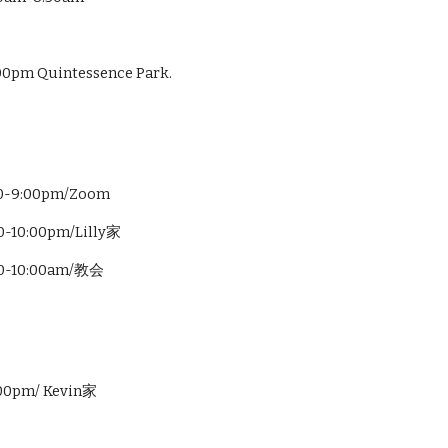
m Quintessence Park.
9:00pm/Zoom
0:00pm/Lilly家
10:00am/教会
0pm/ Kevin家
e