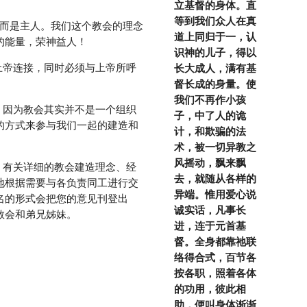
立基督的身体。直
等到我们众人在真
道上同归于一，认
的能量，荣神益人！
识神的儿子，得以
长大成人，满有基
督长成的身量。使
我们不再作小孩
子，中了人的诡
以任何的方式来参与我们一起的建造和
计，和欺骗的法
术，被一切异教之
风摇动，飘来飘
去，就随从各样的
地根据需要与各负责同工进行交
异端。惟用爱心说
名的形式会把您的意见刊登出
诚实话，凡事长
教会和弟兄姊妹。
进，连于元首基
督。全身都靠祂联
络得合式，百节各
按各职，照着各体
的功用，彼此相
助，便叫身体渐渐