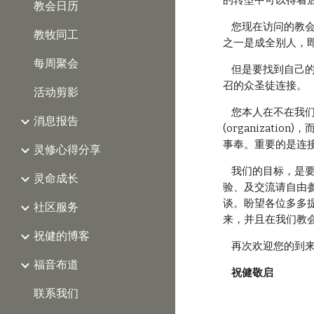
的转型中可以得着
教会日历
    您现在访问的教会就是一个“国度连接型教会”的研发基地！在这个教会里，您不是客人而是主人。我们这个教会的理念
教牧同工
之一是成全别人，
每周聚会
    但是要找到自己的命定，其中最重要最关键的事情之一，是我们每个人必须紧紧地与上帝连接，同时必须与上帝所呼
召的众圣徒连接。
活动剪影
    您本人在不在我们这个地方并不是重要的，您本人是否隶属于这个教会也是不重要的，因为教会其实并不是一个组织
消息报告
(organizat
事奉。重要的是连
灵修心得分享
    我们的目标，是要将教会建造成一个社区服务中心、信仰实践中心、及领袖培训中心。有关详细的教会建造理念、经
灵命成长
验、及交流请自由
谈。盼望各位多多
社区服务
来，并且在我们教
祝健的博客
    再次欢迎您的到
福音布道
祝健敬启
联系我们