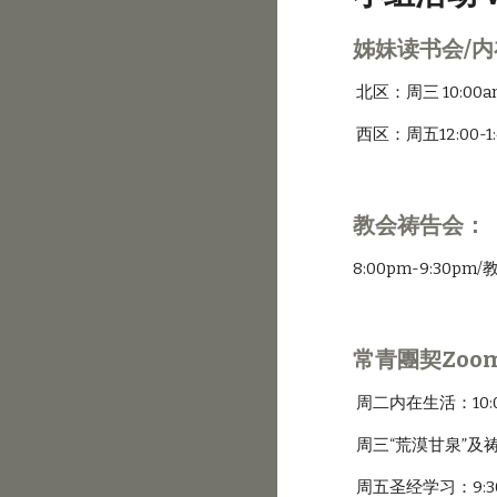
姊妹读书会/
 北区：周三 10:00a
 西区：周五12:00-1
教会祷告会：
8:00pm-9:30pm/
常青團契Zoo
 周二内在生活：10:0
 周三“荒漠甘泉”及祷告
 周五圣经学习：9:30