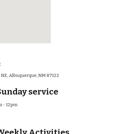
  
d NE, Albuquerque, NM 87122
Sunday service 
m - 12pm
ekly Activities