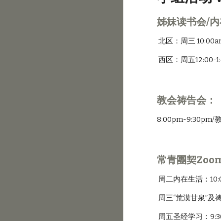
姊妹读书会/
 北区：周三 10:00a
 西区：周五12:00-1
教会祷告会：
8:00pm-9:30pm/
常青團契Zoo
 周二内在生活：10:0
 周三“荒漠甘泉”及祷告
 周五圣经学习：9:30