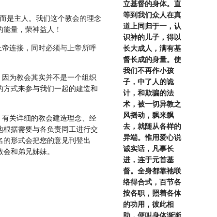
立基督的身体。直
等到我们众人在真
道上同归于一，认
的能量，荣神益人！
识神的儿子，得以
长大成人，满有基
督长成的身量。使
我们不再作小孩
子，中了人的诡
以任何的方式来参与我们一起的建造和
计，和欺骗的法
术，被一切异教之
风摇动，飘来飘
去，就随从各样的
地根据需要与各负责同工进行交
异端。惟用爱心说
名的形式会把您的意见刊登出
诚实话，凡事长
教会和弟兄姊妹。
进，连于元首基
督。全身都靠祂联
络得合式，百节各
按各职，照着各体
的功用，彼此相
助，便叫身体渐渐