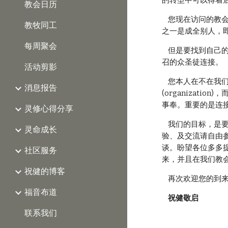
的转型中可以得着
教会日历
    您现在访问的教会就是一个“国度连接型教会”的研发基地！在这个教会里，您不是客人而是主人。我们这个教会的理念
教牧同工
之一是成全别人，
每周聚会
    但是要找到自己的命定，其中最重要最关键的事情之一，是我们每个人必须紧紧地与上帝连接，同时必须与上帝所呼
召的众圣徒连接。
活动剪影
    您本人在不在我们这个地方并不是重要的，您本人是否隶属于这个教会也是不重要的，因为教会其实并不是一个组织
消息报告
(organizat
事奉。重要的是连
灵修心得分享
    我们的目标，是要将教会建造成一个社区服务中心、信仰实践中心、及领袖培训中心。有关详细的教会建造理念、经
灵命成长
验、及交流请自由
谈。盼望各位多多
社区服务
来，并且在我们教
祝健的博客
    再次欢迎您的到
福音布道
祝健敬启
联系我们