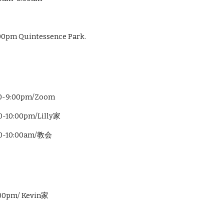
m Quintessence Park.
9:00pm/Zoom
0:00pm/Lilly家
10:00am/教会
0pm/ Kevin家
e