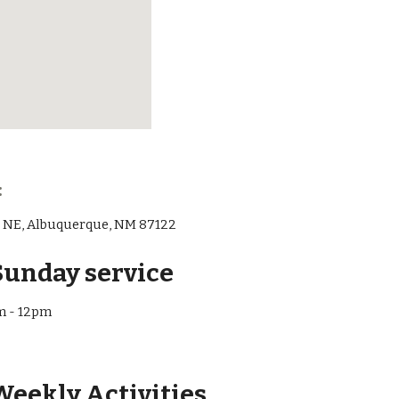
  
d NE, Albuquerque, NM 87122
Sunday service 
m - 12pm
ekly Activities